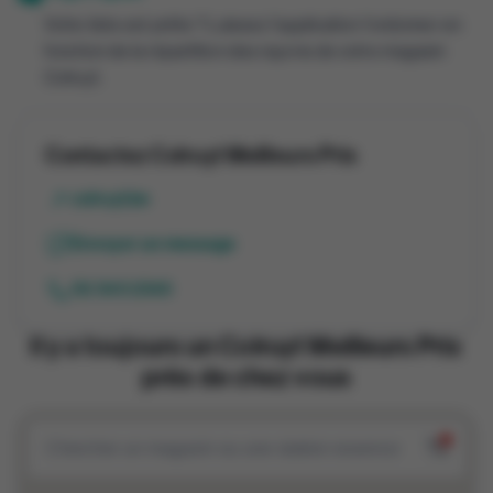
Votre liste est prête ? Laissez l'application l'ordonner en
fonction de la répartition des rayons de votre magasin
Colruyt.
Contactez Colruyt Meilleurs Prix
colruyt.be
Envoyer un message
02 345 2345
Il y a toujours un Colruyt Meilleurs Prix
près de chez vous