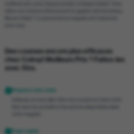
meilleurs prix, pour chaque produit, à chaque instant. Vous
faites vos courses efficacement et gagnez ainsi du temps.
Besoin d’aide ? Le personnel en magasin est toujours là
pour vous.
Des courses encore plus efficaces
chez Colruyt Meilleurs Prix ? Faites-les
avec Xtra.
Préparez votre visite
Indiquez où vous allez faire vos courses et créez votre
liste avec les produits et les actions disponibles dans
votre magasin.
Trajet rapide